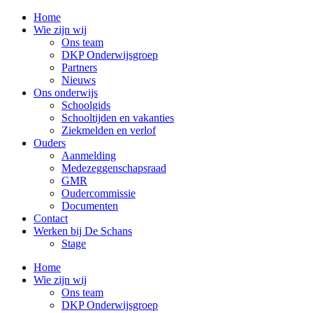
Home
Wie zijn wij
Ons team
DKP Onderwijsgroep
Partners
Nieuws
Ons onderwijs
Schoolgids
Schooltijden en vakanties
Ziekmelden en verlof
Ouders
Aanmelding
Medezeggenschapsraad
GMR
Oudercommissie
Documenten
Contact
Werken bij De Schans
Stage
Home
Wie zijn wij
Ons team
DKP Onderwijsgroep